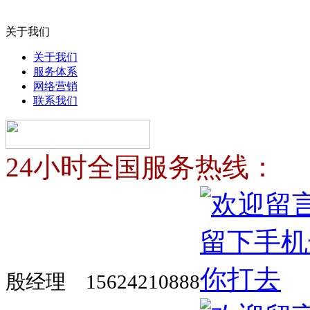
关于我们
关于我们
服务体系
网络营销
联系我们
24小时全国服务热线：
殷经理 15624210888