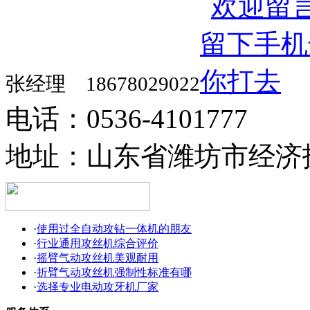
张经理 18678029022
电话：0536-4101777
地址：山东省潍坊市经济
·
使用过全自动攻钻一体机的朋友
·
行业通用攻丝机综合评价
·
摇臂气动攻丝机美观耐用
·
折臂气动攻丝机强制性标准有哪
·
选择专业电动攻牙机厂家