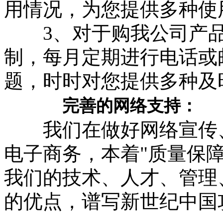
用情况，为您提供多种使
3、对于购我公司产品
制，每月定期进行电话或
题，时时对您提供多种及
完善的网络支持：
我们在做好网络宣传、
电子商务，本着"质量保障
我们的技术、人才、管理
的优点，谱写新世纪中国